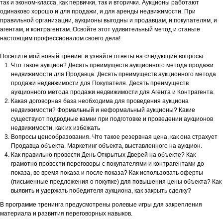
так и эконом-класса, как первички, так и вторички. Аукционы работают
одинаково хорошо и для продажи, и для аренды недвижимости. При
правильной организации, аукционы выгодны и продавцам, и покупателям, и
агентам, и контрагентам. Освойте этот удивительный метод и станьте
настоящим профессионалом своего дела!
Посетите мой новый тренинг и узнайте ответы на следующие вопросы:
Что такое аукцион? Десять преимуществ аукционного метода продажи
недвижимости для Продавца. Десять преимуществ аукционного метода
продажи недвижимости для Покупателя. Десять преимуществ
аукционного метода продажи недвижимости для Агента и Контрагента.
Какая договорная база необходима для проведения аукциона
недвижимости? Формальный и неформальный аукционы? Какие
существуют подводные камни при подготовке и проведении аукционов
недвижимости, как их избежать
Вопросы ценообразования. Что такое резервная цена, как она страхует
Продавца объекта. Маркетинг объекта, выставленного на аукцион.
Как правильно провести День Открытых Дверей на объекте? Как
грамотно провести переговоры с покупателями и контрагентами до
показа, во время показа и после показа? Как использовать оферты
(письменные предложения о покупке) для повышения цены объекта? Как
выявить и удержать победителя аукциона, как закрыть сделку?
В программе тренинга предусмотрены ролевые игры для закрепления
материала и развития переговорных навыков.